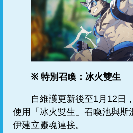
※
特別召喚：冰火雙生
自維護更新後至1月12日
使用「冰火雙生」召喚池與斯
伊建立靈魂連接。