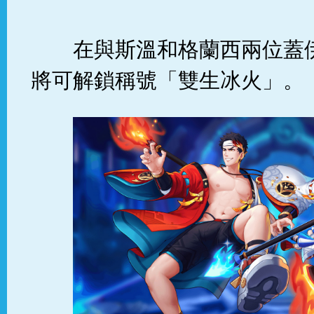
在與斯溫和格蘭西兩位蓋
將可解鎖稱號「雙生冰火」。