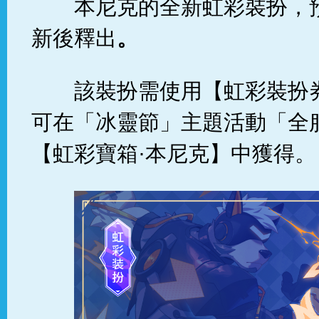
本尼克的全新虹彩裝扮，
新後釋出
。
該裝扮需使用【虹彩裝扮
可在「冰靈節」主題活動「全
【虹彩寶箱·本尼克】中獲得。