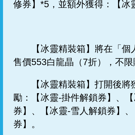
修券】*5，並額外獲得：【冰靈
【冰靈精裝箱】將在「個
售價553白龍晶（7折），不
【冰靈精裝箱】打開後將
勵：【冰靈-掛件解鎖券】、【
券】、【冰靈-雪人解鎖券】、
券】。