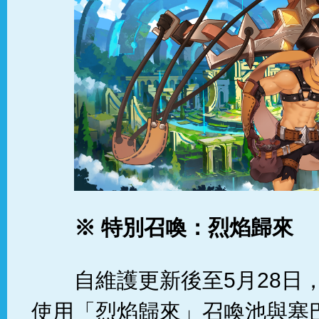
※ 特別召喚：烈焰歸來
自維護更新後至5月28日
使用「烈焰歸來」召喚池與塞