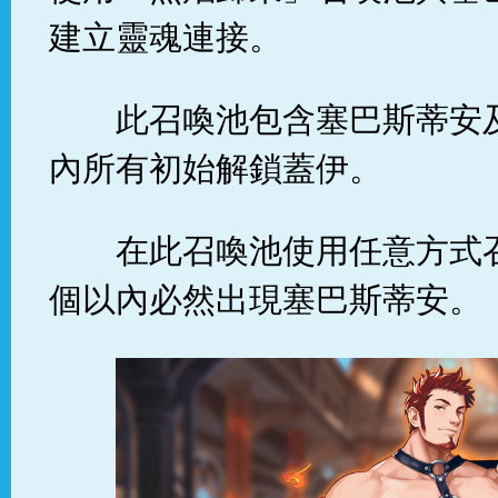
建立靈魂連接。
此召喚池包含塞巴斯蒂安
內所有初始解鎖蓋伊。
在此召喚池使用任意方式
個以內必然出現塞巴斯蒂安。