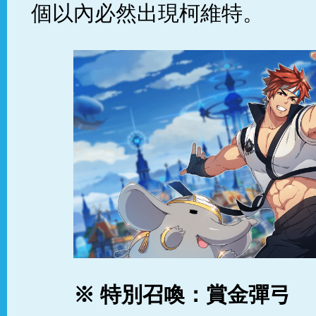
個以內必然出現柯維特。
※ 特別召喚：賞金彈弓