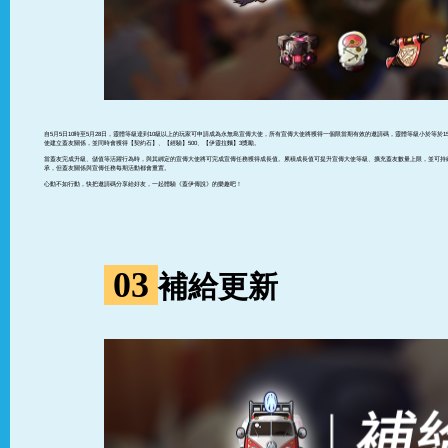
自5月5日10時至5月28日，靈體等級達到10級以上的玩家可申請成為永無島宣傳大使，所有宣傳大使將獲得一個限當期有效的邀請碼，靈體等級小於等於
使建立蓋友關係，並同時會獲得【契約石】、【經驗】500、【伊靈拉麵】3獎勵。
當蓋友完成升級、儲值等活躍行為時，與其綁定的宣傳大使將可完成宣傳任務獲得成長值。累積成長值可提升宣傳大使等級、擴充蓋友數量上限，並可持
承，但蓋友關係與宣傳任務每期活動都會重置。
心動不如行動，快把邀請碼分享給好友，一起體驗《蓋伊傳說》的樂趣吧！
03
補給更新