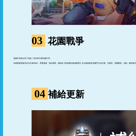
03
花園戰爭
花園中居然出現了老鼠！快去幫月靈消滅它們。
自維護更新後至6月5日3時59分，帶著通過「簽到傳單」獲得的【防衛隊志願者勳章】在永無島教堂花園門口找月靈，可參與「花園戰爭」活動，勝利後可獲得【混
04
補給更新