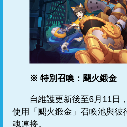
※ 特別召喚：颶火鍛金
自維護更新後至6月11日
使用「颶火鍛金」召喚池與彼
魂連接。