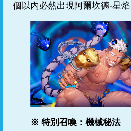
個以內必然出現阿爾坎德-星焰
※ 特別召喚：機械秘法