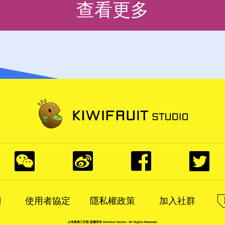
查看更多
們
使用者協定
隱私權政策
加入社群
@奇異果工作室 版權所有 Kiwifruit Studio. All Rights Reserved.